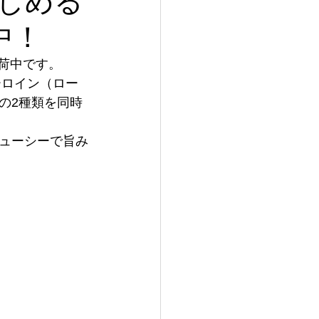
しめる
中！
荷中です。
ーロイン（ロー
の2種類を同時
ューシーで旨み