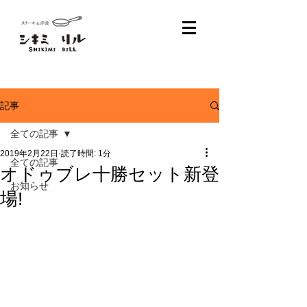
記事
全ての記事
2019年2月22日
読了時間: 1分
全ての記事
オドゥブレ十勝セット新登
お知らせ
場!