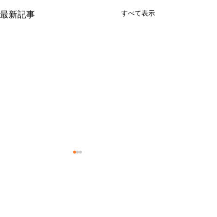
すべて表示
最新記事
７月の休業日
６月の休業日