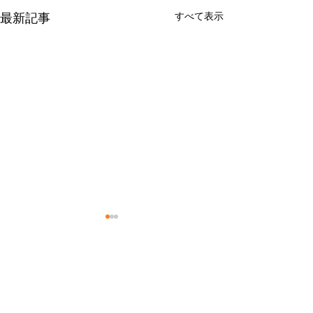
すべて表示
最新記事
７月の休業日
６月の休業日