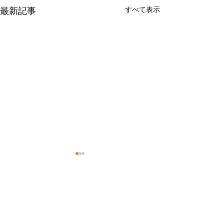
すべて表示
最新記事
７月の休業日
６月の休業日